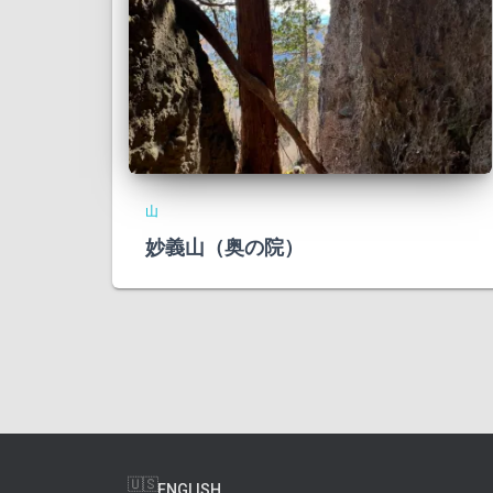
山
妙義山（奥の院）
ENGLISH