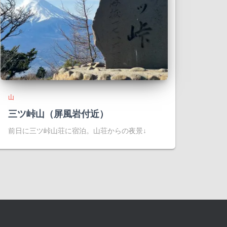
山
三ツ峠山（屏風岩付近）
前日に三ツ峠山荘に宿泊。山荘からの夜景↓