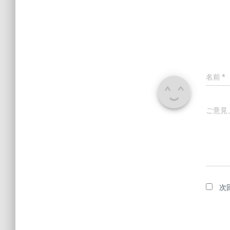
名前
*
ご意見
次