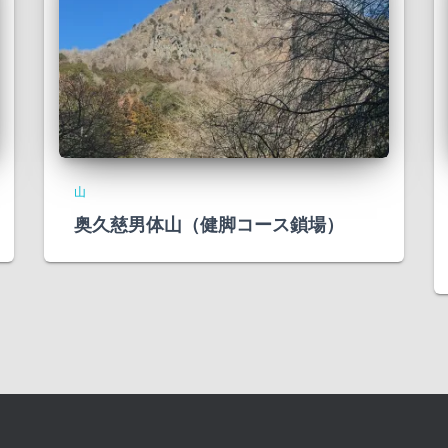
山
奥久慈男体山（健脚コース鎖場）