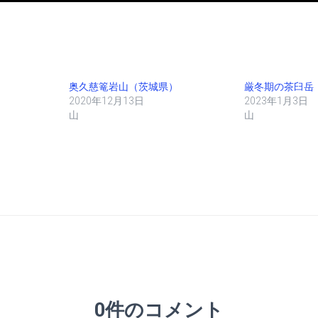
奥久慈篭岩山（茨城県）
厳冬期の茶臼岳
2020年12月13日
2023年1月3日
山
山
0件のコメント