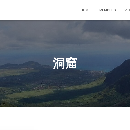
HOME
MEMBERS
VI
洞窟