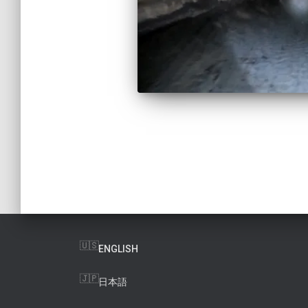
投
稿
の
ENGLISH
ペ
日本語