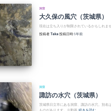
洞窟
大久保の風穴（茨城県）
現在は立ち入りが制限されているかもしれま
投稿者:
Taka
投稿日時:
6年
前
洞窟
諏訪の水穴（茨城県）
茨城県日立市にある洞窟、諏訪の水穴。別名は
ものがあります。※動画
続きを読む…