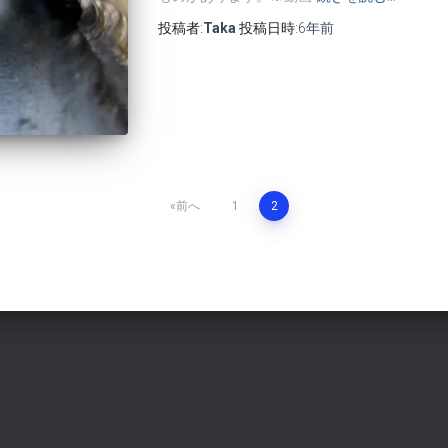
投稿者:
Taka
投稿日時:
6年
前
前へ
1
2